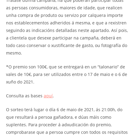
Trátase dunha campaña, na que poderán participar todas
as persoas consumidoras, maiores de idade, que realicen
unha compra de produto ou servizo por calquera importe
nos establecementos adheridos á mesma, e que a rexistren
seguindo as indicacións detalladas neste apartado. Así pois,
a clientela que desexe participar na campaña, deberá en
todo caso conservar o xustificante de gasto, ou fotografía do
mesmo.
*O premio son 100€, que se entregará en un “talonario” de
vales de 10€, para ser utilizados entre o 17 de maio e o 6 de
xuño do 2021.
Consulta as bases
aquí
.
O sorteo terá lugar o día 6 de maio de 2021, ás 21:00h, do
que resultará a persoa gañadora, e dúas máis como
suplentes. Para proceder á adxudicación do premio,
comprobarase que a persoa cumpre con todos os requisitos