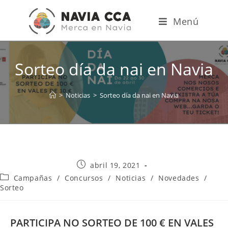
Menú
Sorteo día da nai en Navia
>
Noticias
>
Sorteo día da nai en Navia
abril 19, 2021
Campañas
/
Concursos
/
Noticias
/
Novedades
/
Sorteo
PARTICIPA NO SORTEO DE 100 € EN VALES