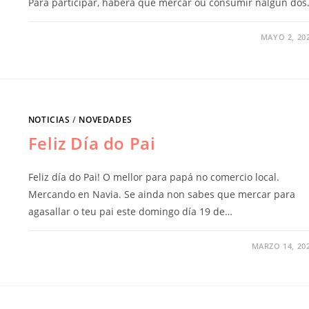
Para participar, haberá que mercar ou consumir nalgún do
MAYO 2, 20
NOTICIAS
/
NOVEDADES
Feliz Día do Pai
Feliz día do Pai! O mellor para papá no comercio local.
Mercando en Navia. Se ainda non sabes que mercar para
agasallar o teu pai este domingo día 19 de…
MARZO 14, 20